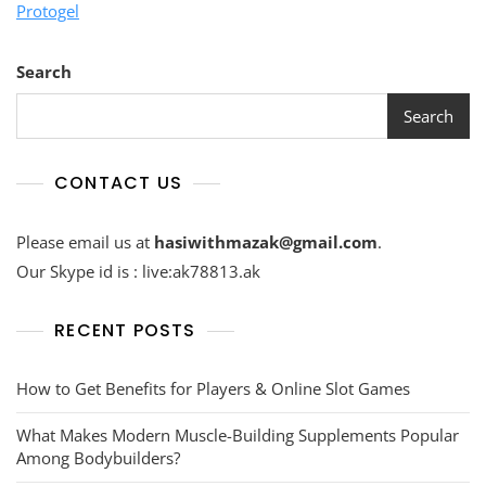
Protogel
Search
Search
CONTACT US
Please email us at
hasiwithmazak@gmail.com
.
Our Skype id is : live:ak78813.ak
RECENT POSTS
How to Get Benefits for Players & Online Slot Games
What Makes Modern Muscle-Building Supplements Popular
Among Bodybuilders?