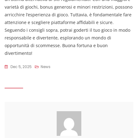
varietà di giochi, bonus generosi e minori restrizioni, possono
arricchire l’esperienza di gioco. Tuttavia, è fondamentale fare
attenzione e scegliere piattaforme affidabili e sicure.
Seguendo i consigli sopra, potrai goderti il tuo gioco in modo
responsabile e divertente, esplorando un mondo di
opportunità di scommesse. Buona fortuna e buon
divertimento!
Dec 5, 2025
News