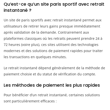
Qu’est-ce qu’un site paris sportif avec retrait
instantané ?
Un site de paris sportifs avec retrait instantané permet aux
utilisateurs de retirer leurs gains presque immédiatement
après validation de la demande. Contrairement aux
plateformes classiques où les retraits peuvent prendre 24 à
72 heures (voire plus), ces sites utilisent des technologies
modernes et des solutions de paiement rapides pour traiter
les transactions en quelques minutes.
Le retrait instantané dépend généralement de la méthode de
paiement choisie et du statut de vérification du compte.
Les méthodes de paiement les plus rapides
Pour bénéficier d’un retrait instantané, certaines solutions
sont particulièrement efficaces :