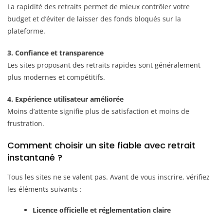
La rapidité des retraits permet de mieux contrôler votre
budget et d’éviter de laisser des fonds bloqués sur la
plateforme.
3. Confiance et transparence
Les sites proposant des retraits rapides sont généralement
plus modernes et compétitifs.
4. Expérience utilisateur améliorée
Moins d’attente signifie plus de satisfaction et moins de
frustration.
Comment choisir un site fiable avec retrait
instantané ?
Tous les sites ne se valent pas. Avant de vous inscrire, vérifiez
les éléments suivants :
Licence officielle et réglementation claire