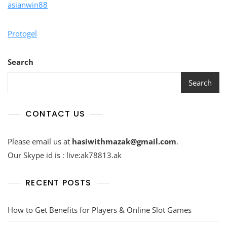
asianwin88
Protogel
Search
Search
CONTACT US
Please email us at
hasiwithmazak@gmail.com
.
Our Skype id is : live:ak78813.ak
RECENT POSTS
How to Get Benefits for Players & Online Slot Games