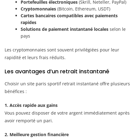
Portefeuilles électroniques
(Skrill, Neteller, PayPal)
Cryptomonnaies
(Bitcoin, Ethereum, USDT)
Cartes bancaires compatibles avec paiements
rapides
Solutions de paiement instantané locales
selon le
pays
Les cryptomonnaies sont souvent privilégiées pour leur
rapidité et leurs frais réduits.
Les avantages d’un retrait instantané
Choisir un site paris sportif retrait instantané offre plusieurs
bénéfices :
1. Accès rapide aux gains
Vous pouvez disposer de votre argent immédiatement après
avoir remporté un pari.
2. Meilleure gestion financière